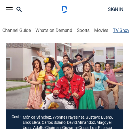
SIGN IN
Channel Guide
What's on Demand
Sports
Movies
TV Sho
Al fondo hay sitio
Romance, Comedy drama
Una familia rica y una familia humilde vuelven a
encontrarse cinco años después, ahora viviendo en la
misma zona exclusiva. Aunque son opuestos, sus
vidas vuelven a entrelazarse, dando inicio a una nueva
etapa llena de humor y conflicto.
Director:
Toño Vega
Cast:
Mónica Sánchez, Yvonne Frayssinet, Gustavo Bueno,
Erick Elera, Carlos Solano, David Almandoz, Magdyel
Ugaz, Adolfo Chuiman, Giovanni Ciccia, Luis Pinasco