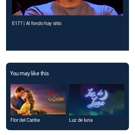
E177 | Al fondo hay sitio
You may like this
Flor del Caribe
Luz de luna
Vel