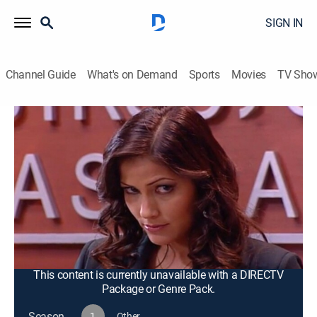
SIGN IN
Channel Guide
What's on Demand
Sports
Movies
TV Sho
Al fondo hay sitio
S1 E117 | Al fondo hay sitio
Romance, Comedy drama
|
2009
Una familia rica y una familia humilde vuelven a
encontrarse cinco años después, ahora viviendo en la
misma zona exclusiva. Aunque son opuestos, sus
vidas vuelven a entrelazarse, dando inicio a una nueva
etapa llena de humor y conflicto.
This content is currently unavailable with a DIRECTV
Package or Genre Pack.
Season
1
Other