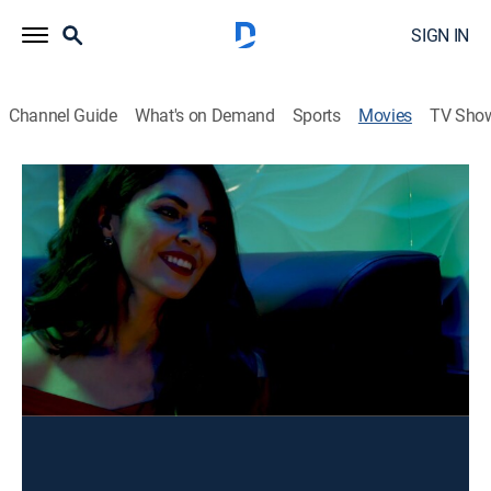
SIGN IN
Channel Guide
What's on Demand
Sports
Movies
TV Sho
El artista
Action
Pancho es un deportista que tiene dos pasiones: las
armas y el juego. Cuando su hermano el Pelón se ve
envuelto en un problema de dinero y drogas, Pancho
entra en el oscuro mundo de la ilegalidad donde se
juega la vida cada día.
Cast:
Luis Peña, José Chinchillaz, Juan Muro, Roberto López