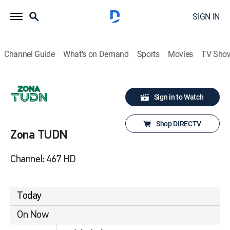
SIGN IN
Channel Guide
What's on Demand
Sports
Movies
TV Sho
Sign in to Watch
Shop DIRECTV
Zona TUDN
Channel: 467 HD
Today
On Now