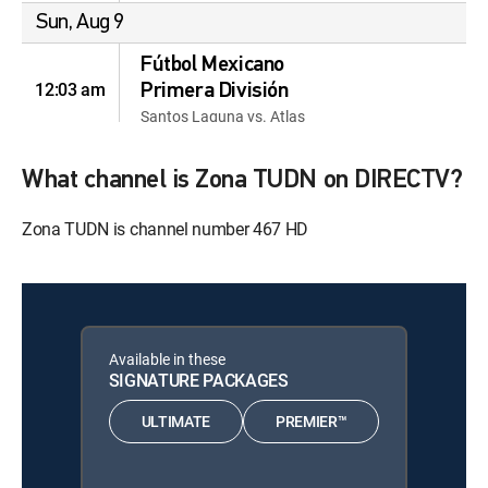
Sun, Aug 9
Fútbol Mexicano
12:03 am
Primera División
Santos Laguna vs. Atlas
Liga MX Clips
12:23 am
What channel is Zona TUDN on DIRECTV?
Liga MX Clips
Liga MX Clips
Zona TUDN is channel number 467 HD
12:50 am
Liga MX Clips
Liga MX Clips
12:17 am
Liga MX Clips
Liga MX Clips
Available in these
12:43 am
SIGNATURE PACKAGES
Liga MX Clips
ULTIMATE
PREMIER™
Liga MX Clips
12:10 am
Liga MX Clips