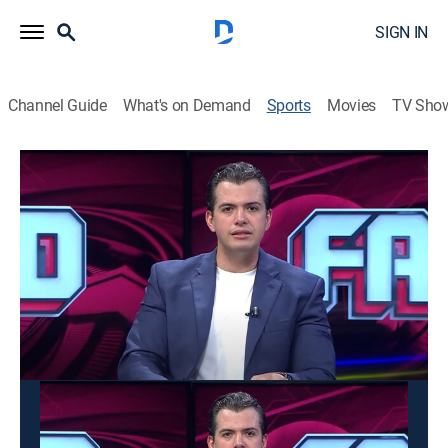
SIGN IN
Channel Guide
What's on Demand
Sports
Movies
TV Sho
Futbol al Día
Futbol al Día
Futbol al Día (2026)
Soccer
|
2026
La experiencia y el punto de vista de los conductores,
así como la opinión y los comentarios del público a
través del teléfono abierto.