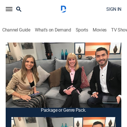
SIGN IN
Channel Guide
What's on Demand
Sports
Movies
TV Sho
Vida y salud
Vida y salud
Health
|
2026
Un programa de entrevistas a diversos médicos,
especialistas y expertos en bienestar, para conocer de
una manera puntual y divertida sobre el cuidado de la
salud física, emocional y mental.
This content is currently unavailable with a DIRECTV
Package or Genre Pack.