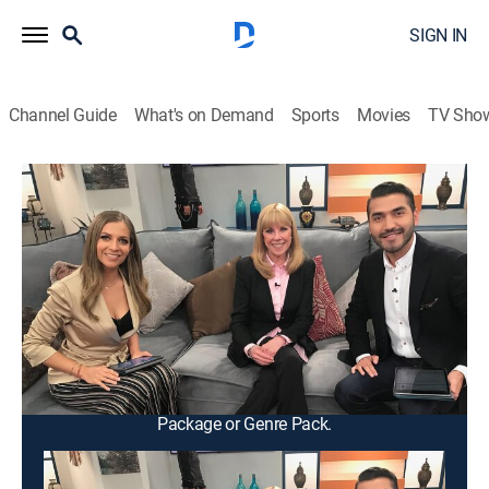
SIGN IN
Channel Guide
What's on Demand
Sports
Movies
TV Sho
Vida y salud
Vida y salud
Health
|
2026
Un programa de entrevistas a diversos médicos,
especialistas y expertos en bienestar, para conocer de
una manera puntual y divertida sobre el cuidado de la
salud física, emocional y mental.
This content is currently unavailable with a DIRECTV
Package or Genre Pack.