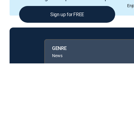
Enj
Sign up for FREE
GENRE
News
Available in these
GENRE PACKS