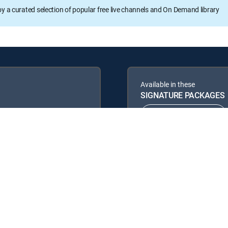
oy a curated selection of popular free live channels and On Demand library
Available in these
SIGNATURE PACKAGES
ENTERTAINMENT
PREMIER™