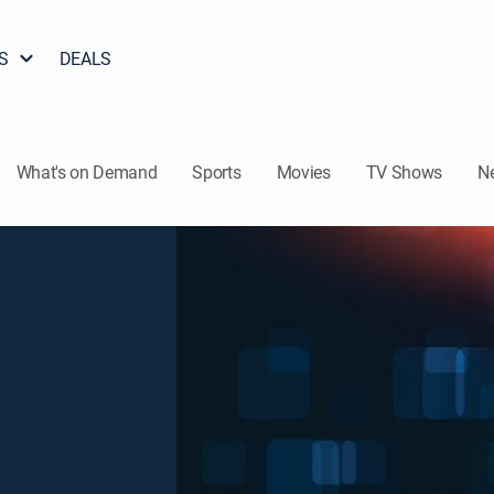
S
DEALS
What's on Demand
Sports
Movies
TV Shows
N