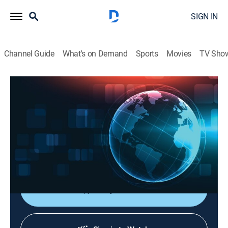
SIGN IN
Channel Guide
What's on Demand
Sports
Movies
TV Sho
Telefe noticias
Telefe noticias
News
|
2026
Un sello de compromiso periodístico con mucha más
información, más investigación y logrando una
mirada global de cada hecho.
Shop DIRECTV