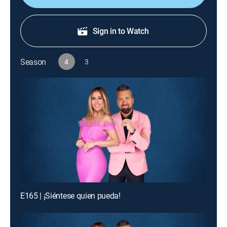
Sign in to Watch
Season
4
3
E165 | ¡Siéntese quien pueda!