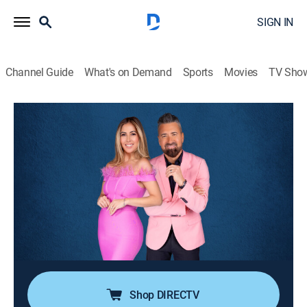
SIGN IN
Channel Guide
What's on Demand
Sports
Movies
TV Sho
¡Siéntese quien pueda!
S4 E102 | ¡Siéntese quien pueda!
1h 17m
|
TV14
|
Entertainment, Variety, Competition reality
|
UNI
|
Univision
|
2026
Bienvenido Lambda García. Noche de orgullo latino en
L.A, con imágenes imperdibles. Jennifer López recibe
importante reconocimiento en el Festival de Cine
Latino en Los Ángeles. Nadie sabía de la existencia
del testamento de Julián Figueroa.
Shop DIRECTV