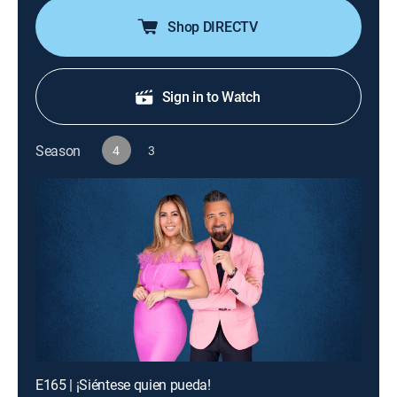
respeto con Geraldine Bazán al silencio total con Irina
Baeva, y más.
Shop DIRECTV
Sign in to Watch
Season
4
3
E165 | ¡Siéntese quien pueda!