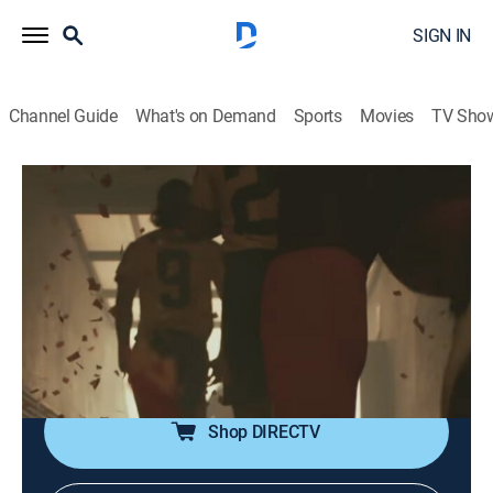
SIGN IN
Channel Guide
What's on Demand
Sports
Movies
TV Sho
Sí se puede
Sí se puede
Biography, Soccer, Soap
|
2026
Se relata la clasificación de la selección ecuatoriana
de fútbol por primera vez al mundial a finales del
2001. Además, se cuenta la vida de Jaime Iván
Kaviedes.
Shop DIRECTV