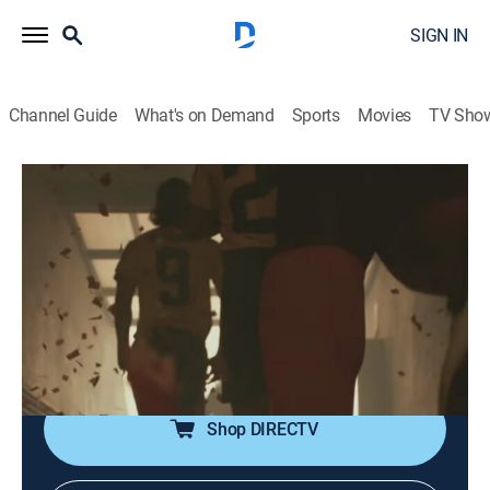
SIGN IN
Channel Guide
What's on Demand
Sports
Movies
TV Sho
Sí se puede
Sí se puede
Biography, Soccer, Soap
|
2026
Se relata la clasificación de la selección ecuatoriana
de fútbol por primera vez al mundial a finales del
2001. Además, se cuenta la vida de Jaime Iván
Kaviedes.
Shop DIRECTV