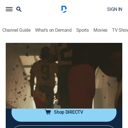
SIGN IN
Channel Guide
What's on Demand
Sports
Movies
TV Sho
Sí se puede
Sí se puede
Biography, Soccer, Soap
|
2026
Se relata la clasificación de la selección ecuatoriana
de fútbol por primera vez al mundial a finales del
2001. Además, se cuenta la vida de Jaime Iván
Kaviedes.
Shop DIRECTV