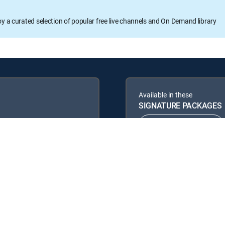
oy a curated selection of popular free live channels and On Demand library
Available in these
SIGNATURE PACKAGES
ENTERTAINMENT
PREMIER™