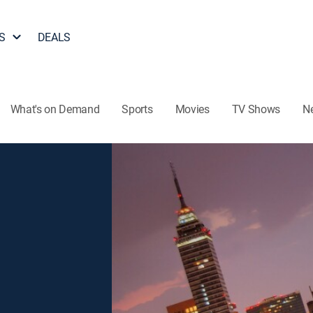
S
DEALS
What's on Demand
Sports
Movies
TV Shows
N