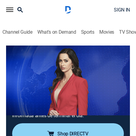
SIGN IN
Channel Guide
What's on Demand
Sports
Movies
TV Sho
Noticiero N+ Univision: Edición nocturna
S2026 E94 | Noticiero N+ Univision:
Edición nocturna
News
|
2026
Un repaso de las noticias ocurridas hasta el final el
día. Tiene la información completa de las noticias de
último minuto y registra con las cámaras desde el
lugar de los hechos para que la audiencia quede bien
informada antes de terminar el día.
Shop DIRECTV