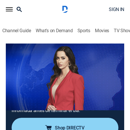
SIGN IN
Channel Guide
What's on Demand
Sports
Movies
TV Sho
Noticiero N+ Univision: Edición nocturna
S2026 E101 | Noticiero N+ Univision:
Edición nocturna
News
|
2026
Un repaso de las noticias ocurridas hasta el final el
día. Tiene la información completa de las noticias de
último minuto y registra con las cámaras desde el
lugar de los hechos para que la audiencia quede bien
informada antes de terminar el día.
Shop DIRECTV