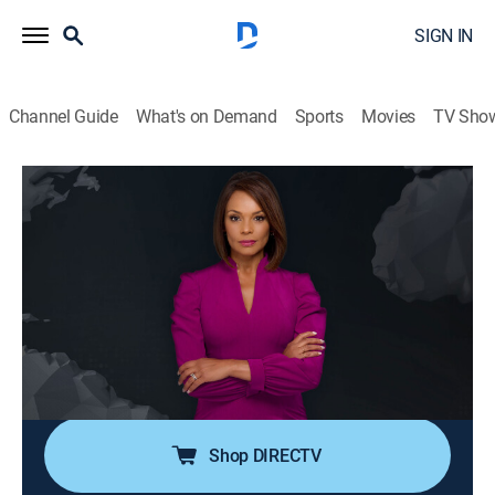
SIGN IN
Channel Guide
What's on Demand
Sports
Movies
TV Sho
Noticiero N+ Univision
S2026 E117 | Noticiero N+ Univision
News, Public affairs
|
2026
El noticiero transmite los acontecimientos mundiales
que son de interés público para la comunidad hispana
desde su sede en Florida e incluye reportajes de la
política, el clima, los deportes, la educación, la
inmigración, entre otros.
Shop DIRECTV