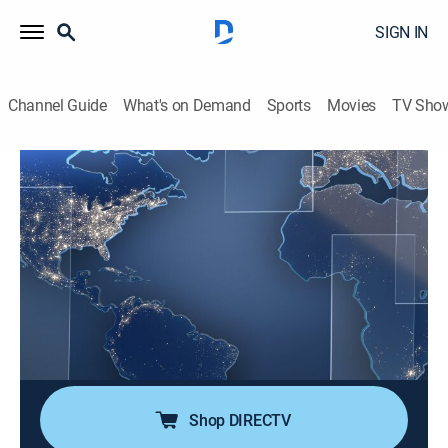
SIGN IN
Channel Guide
What's on Demand
Sports
Movies
TV Sho
Noticias Telemundo en la noche
S2026 E140 | Noticias Telemundo en la
noche
News, Public affairs
|
2026
Noticias Telemundo en la noche presenta las últimas
noticias de Estados Unidos y el mundo. Arantxa
Loizaga trae la información más relevante de todo lo
que necesita saber al final del día.
Shop DIRECTV