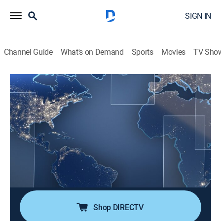
SIGN IN
Channel Guide
What's on Demand
Sports
Movies
TV Sho
Noticias Telemundo en la noche
S2026 E130 | Noticias Telemundo en la
noche
News, Public affairs
|
2026
Noticias Telemundo en la noche presenta las últimas
noticias de Estados Unidos y el mundo. Arantxa
Loizaga trae la información más relevante de todo lo
que necesita saber al final del día.
Shop DIRECTV