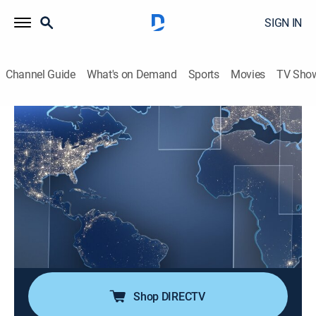
SIGN IN
Channel Guide
What's on Demand
Sports
Movies
TV Sho
Noticias Telemundo en la noche
S2026 E129 | Noticias Telemundo en la
noche
News, Public affairs
|
2026
Noticias Telemundo en la noche presenta las últimas
noticias de Estados Unidos y el mundo. Arantxa
Loizaga trae la información más relevante de todo lo
que necesita saber al final del día.
Shop DIRECTV