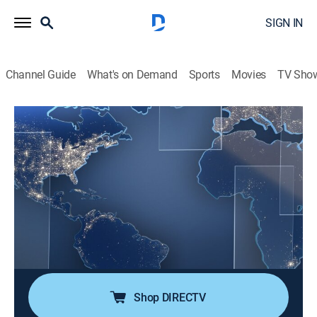
SIGN IN
Channel Guide
What's on Demand
Sports
Movies
TV Sho
Noticias Telemundo en la noche
S2026 E127 | Noticias Telemundo en la
noche
News, Public affairs
|
2026
Noticias Telemundo en la noche presenta las últimas
noticias de Estados Unidos y el mundo. Arantxa
Loizaga trae la información más relevante de todo lo
que necesita saber al final del día.
Shop DIRECTV