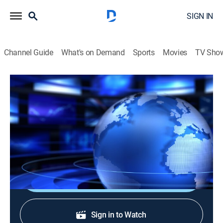
SIGN IN
Channel Guide
What's on Demand
Sports
Movies
TV Sho
Noticias Caracol: Primera edición
Noticias Caracol: Primera edición
News
|
2026
Los hechos que son noticia, en compañía de un
excelente equipo periodístico.
Shop DIRECTV
Sign in to Watch