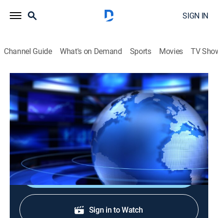
SIGN IN
Channel Guide
What's on Demand
Sports
Movies
TV Sho
Noticias Caracol: Primera edición
Noticias Caracol: Primera edición
News
|
2026
Los hechos que son noticia, en compañía de un
excelente equipo periodístico.
Shop DIRECTV
Sign in to Watch