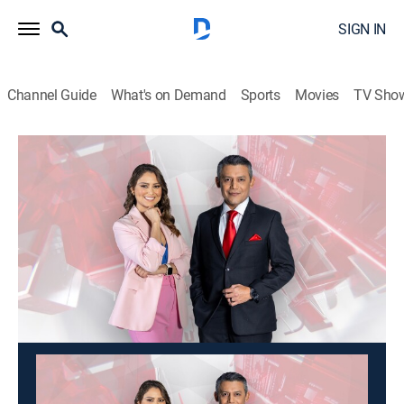
SIGN IN
Channel Guide
What's on Demand
Sports
Movies
TV Sho
Noticias 4Visión
Noticias 4Visión
News
|
2026
Los sucesos y hechos más impresionantes, reportajes
conmovedores y los casos que otros no se animan a
contar.
This content is currently unavailable with a DIRECTV
Package or Genre Pack.