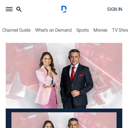
SIGN IN
Channel Guide
What's on Demand
Sports
Movies
TV Sho
Noticias 4Visión
Noticias 4Visión
News
|
2026
Los sucesos y hechos más impresionantes, reportajes
conmovedores y los casos que otros no se animan a
contar.
This content is currently unavailable with a DIRECTV
Package or Genre Pack.