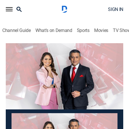
SIGN IN
Channel Guide
What's on Demand
Sports
Movies
TV Sho
Noticias 4Visión
Noticias 4Visión
News
|
2026
Los sucesos y hechos más impresionantes, reportajes
conmovedores y los casos que otros no se animan a
contar.
This content is currently unavailable with a DIRECTV
Package or Genre Pack.