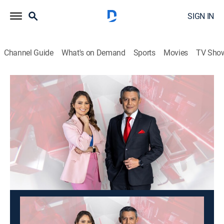
SIGN IN
Channel Guide
What's on Demand
Sports
Movies
TV Sho
Noticias 4Visión
Noticias 4Visión
News
|
2026
Los sucesos y hechos más impresionantes, reportajes
conmovedores y los casos que otros no se animan a
contar.
This content is currently unavailable with a DIRECTV
Package or Genre Pack.