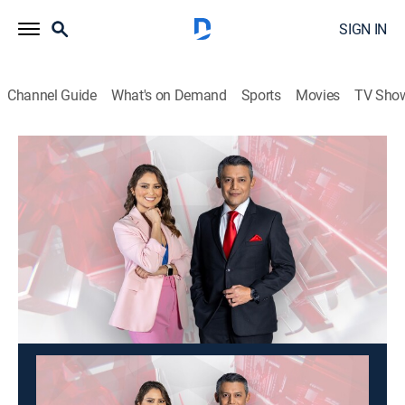
SIGN IN
Channel Guide
What's on Demand
Sports
Movies
TV Sho
Noticias 4Visión
Noticias 4Visión
News
|
2026
Los sucesos y hechos más impresionantes, reportajes
conmovedores y los casos que otros no se animan a
contar.
This content is currently unavailable with a DIRECTV
Package or Genre Pack.