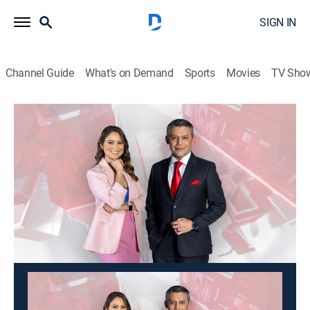
SIGN IN
Channel Guide
What's on Demand
Sports
Movies
TV Sho
Noticias 4Visión
Noticias 4Visión
News
|
2026
Los sucesos y hechos más impresionantes, reportajes
conmovedores y los casos que otros no se animan a
contar.
This content is currently unavailable with a DIRECTV
Package or Genre Pack.