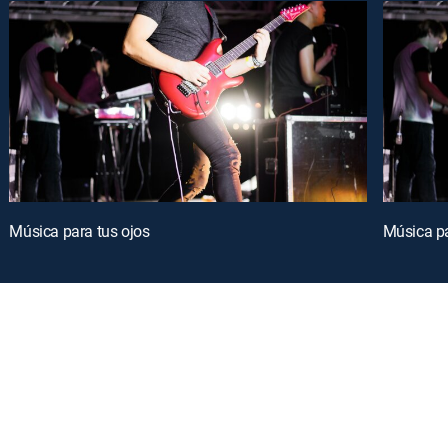
Música para tus ojos
Música pa
oy a curated selection of popular free live channels and On Demand library