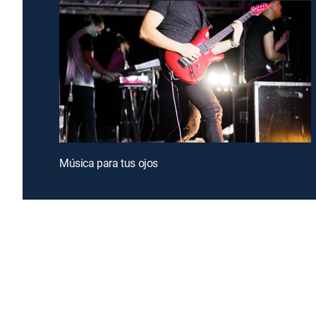
Música para tus ojos
Introducing a free premium TV experience
Enj
Sign up for FREE