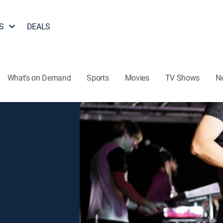
S
DEALS
What's on Demand
Sports
Movies
TV Shows
N