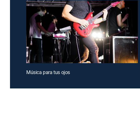
Música para tus ojos
Introducing a free premium TV experience
Enj
Sign up for FREE