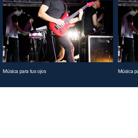
Música para tus ojos
Música pa
oy a curated selection of popular free live channels and On Demand library