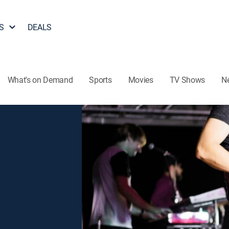
S
DEALS
What's on Demand
Sports
Movies
TV Shows
N