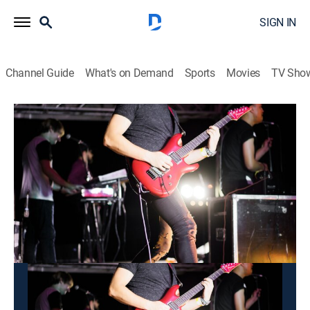
SIGN IN
Channel Guide
What's on Demand
Sports
Movies
TV Sho
Música para tus ojos
Música para tus ojos
Entertainment, Music
|
2026
Un programa que muestra los videos musicales de los
artistas favoritos del momento.
This content is currently unavailable with a DIRECTV
Package or Genre Pack.