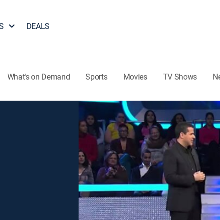
S
DEALS
What's on Demand
Sports
Movies
TV Shows
N