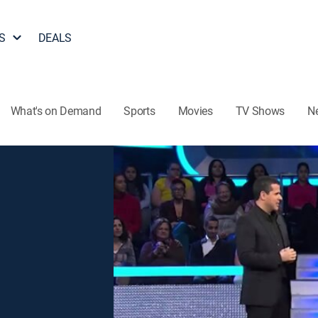
S
DEALS
What's on Demand
Sports
Movies
TV Shows
N