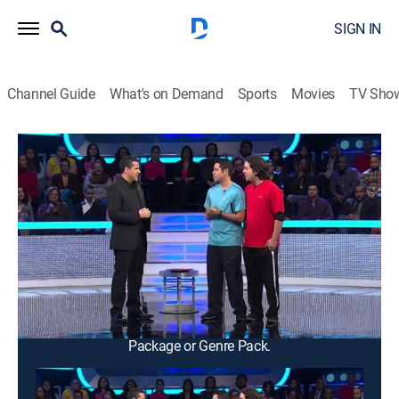
SIGN IN
Channel Guide
What's on Demand
Sports
Movies
TV Sho
Minuto para ganar
Minuto para ganar
Game show
|
2026
Programa de juegos en donde los concursantes
compiten en desafíos de un minuto con niveles
crecientes de dificultad para tener la oportunidad de
ganar un premio en efectivo.
This content is currently unavailable with a DIRECTV
Package or Genre Pack.