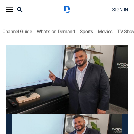
SIGN IN
Channel Guide
What's on Demand
Sports
Movies
TV Sho
Los datos son los datos
Los datos son los datos
News
|
2026
Un espacio de análisis que presenta debates de temas
de actualidad y entrevistas a personalidades clave.
This content is currently unavailable with a DIRECTV
Package or Genre Pack.