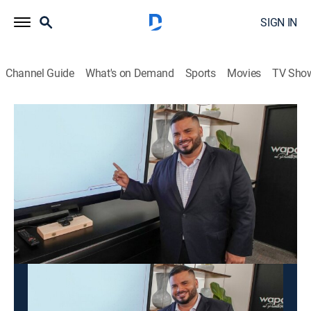
SIGN IN
Channel Guide
What's on Demand
Sports
Movies
TV Sho
Los datos son los datos
Los datos son los datos
News
|
2026
Un espacio de análisis que presenta debates de temas
de actualidad y entrevistas a personalidades clave.
This content is currently unavailable with a DIRECTV
Package or Genre Pack.