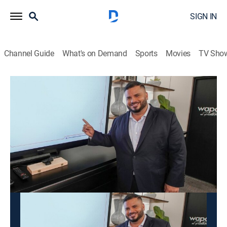
SIGN IN
Channel Guide
What's on Demand
Sports
Movies
TV Sho
Los datos son los datos
Los datos son los datos
News
|
2026
Un espacio de análisis que presenta debates de temas
de actualidad y entrevistas a personalidades clave.
This content is currently unavailable with a DIRECTV
Package or Genre Pack.