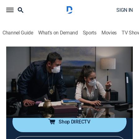
SIGN IN
Channel Guide
What's on Demand
Sports
Movies
TV Sho
Lobo, morir matando
S1 E57 | La furia del Azufrero
0h 43m
|
Drama, Soap
|
TEL
|
Telemundo
|
2026
Un ataque químico materializa la venganza tras la
muerte de Remedios y Antonia actúa de inmediato
para controlar la situación. Un error de Miranda abre el
camino y Lobo encuentra lo que busca.
Shop DIRECTV