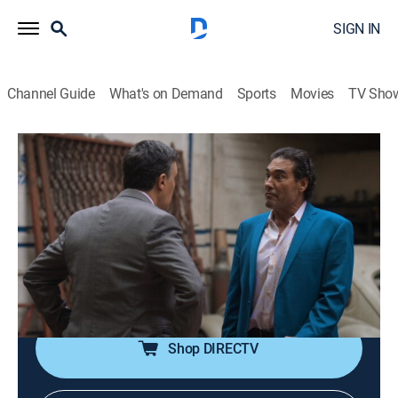
SIGN IN
Channel Guide
What's on Demand
Sports
Movies
TV Sho
Lobo, morir matando
S1 E49 | Antonia debe morir
0h 43m
|
Drama, Soap
|
TEL
|
Telemundo
|
2026
El Azufrero le tiende una emboscada a Cruz para
ajustar cuentas, pero el fiscal le recuerda que lo único
importante son los negocios. Juntos, concretan el plan
para acabar con la agente Lazo.
Shop DIRECTV