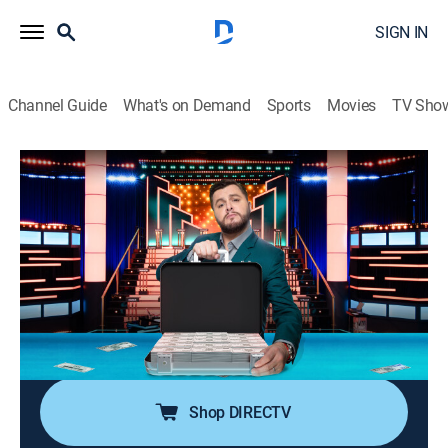
SIGN IN
Channel Guide
What's on Demand
Sports
Movies
TV Sho
Lo tomas o lo dejas
S2 E64 | Inversión en arte
TV14
|
Game show, Entertainment, Competition reality
|
2026
Angélica, mexicana, aprendiz de bruja y tatuadora,
llega al programa y tiene la suerte de ser escogida por
la ruleta para ganar hasta 100 mil dólares, ella tiene el
sueño de hacer crecer su emprendimiento montando
un estudio de tatuajes.
Shop DIRECTV