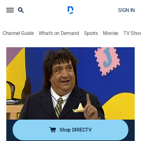
SIGN IN
Channel Guide
What's on Demand
Sports
Movies
TV Sho
La escuelita VIP
S1 E44 | Hipnotista
Comedy
|
2023
Después de llegar tarde a la escuela otra vez, Jorge les
cuenta a todos sobre el accidente de su tío. Los
alumnos comienzan a mostrar sus tareas de llevar
sus juguetes a clases. Jorge leyó un libro sobre
hipnosis y practica con el director.
Shop DIRECTV