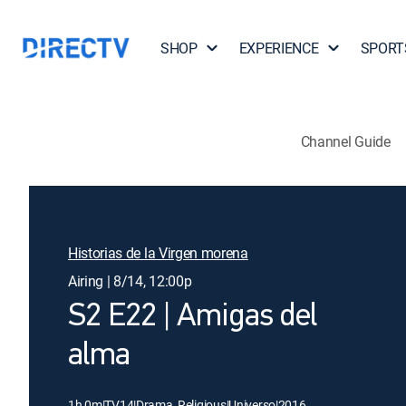
SHOP
EXPERIENCE
SPORT
Channel Guide
Historias de la Virgen morena
Airing | 8/14, 12:00p
S2 E22 | Amigas del
alma
1h 0m
|
TV14
|
Drama, Religious
|
Universo
|
2016