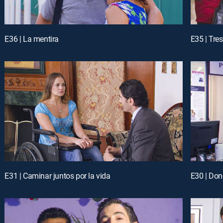
E36 | La mentira
E35 | Tre
E31 | Caminar juntos por la vida
E30 | Don