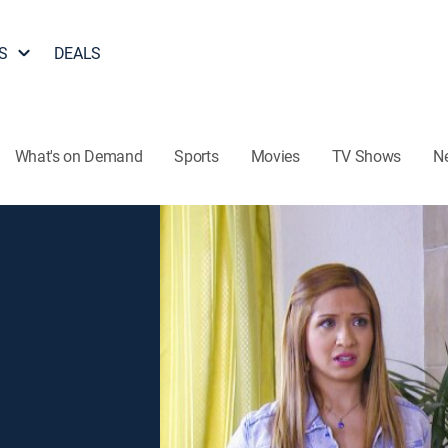
S
DEALS
What's on Demand
Sports
Movies
TV Shows
N