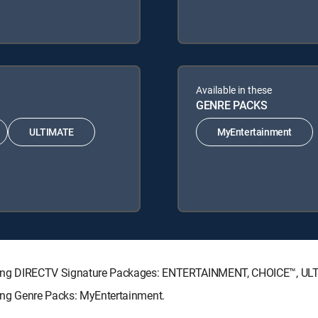
Available in these
GENRE PACKS
ULTIMATE
MyEntertainment
ollowing DIRECTV Signature Packages: ENTERTAINMENT, CHOICE™, U
owing Genre Packs: MyEntertainment.