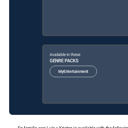
Available in these
GENRE PACKS
MyEntertainment
En familia con Luis y Kristen is available with the f