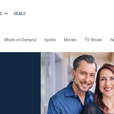
S
DEALS
What's on Demand
Sports
Movies
TV Shows
N