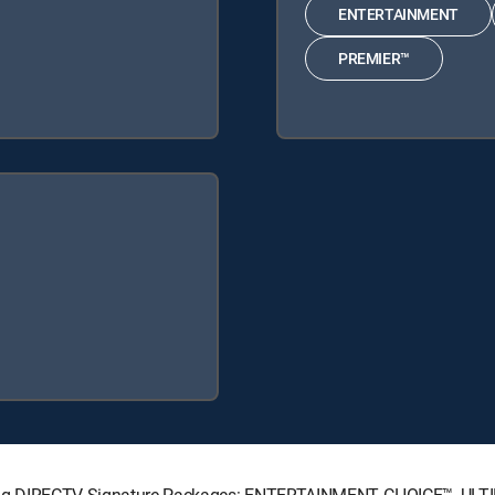
ENTERTAINMENT
PREMIER™
ollowing DIRECTV Signature Packages: ENTERTAINMENT, CHOICE™, U