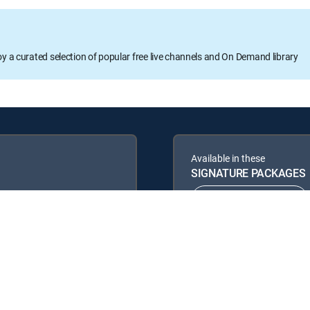
oy a curated selection of popular free live channels and On Demand library
Available in these
SIGNATURE PACKAGES
ENTERTAINMENT
PREMIER™