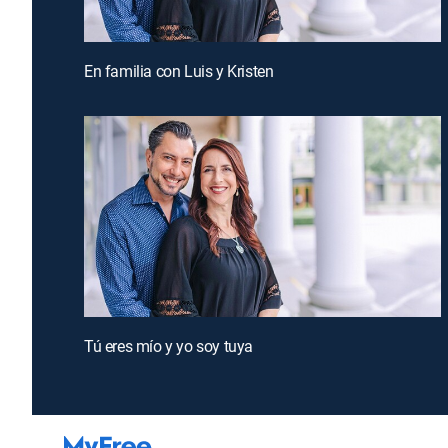
En familia con Luis y Kristen
Tú eres mío y yo soy tuya