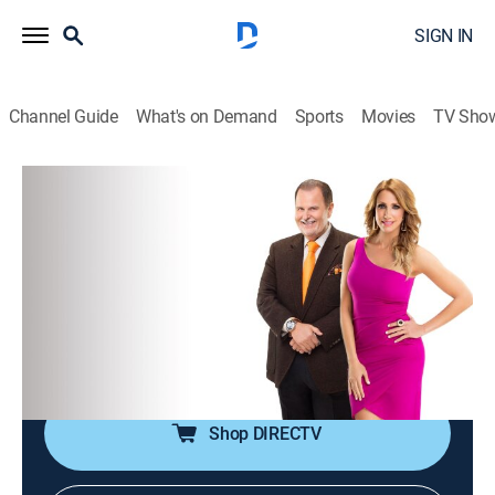
SIGN IN
Channel Guide
What's on Demand
Sports
Movies
TV Sho
El gordo y la flaca
S2026 E103 | El gordo y la flaca
TVPG
|
Talk, Entertainment
|
2026
Chismes de celebridades y las últimas noticias de la
industria del entretenimiento, en un programa que
combina entrevistas con actores, músicos y
celebridades.
Shop DIRECTV