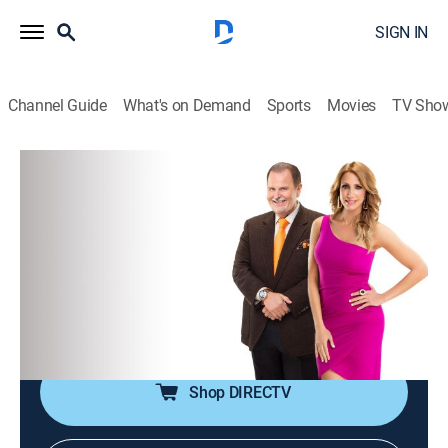
SIGN IN
Channel Guide
What's on Demand
Sports
Movies
TV Sho
El gordo y la flaca
S2026 E106 | El gordo y la flaca
TVPG
|
Talk, Entertainment
|
2026
Chismes de celebridades y las últimas noticias de la
industria del entretenimiento, en un programa que
combina entrevistas con actores, músicos y
celebridades.
Shop DIRECTV