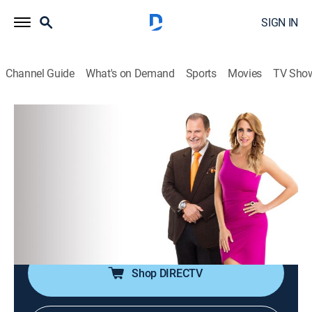
SIGN IN
Channel Guide
What's on Demand
Sports
Movies
TV Sho
El gordo y la flaca
S2026 E94 | El gordo y la flaca
TVPG
|
Talk, Entertainment
|
2026
Chismes de celebridades y las últimas noticias de la
industria del entretenimiento, en un programa que
combina entrevistas con actores, músicos y
celebridades.
Shop DIRECTV