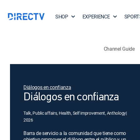
SHOP
EXPERIENCE
SPORT
Channel Guide
Diálogos en confianza
Diálogos en confianza
Talk, Public affairs, Health, Self improvement, Anthology
|
2026
Barra de servicio a la comunidad que tiene como
objetivo promover el diálogo entre el público y un