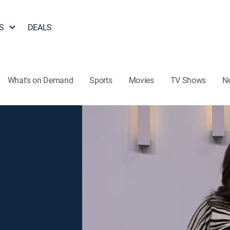
S
DEALS
What's on Demand
Sports
Movies
TV Shows
N