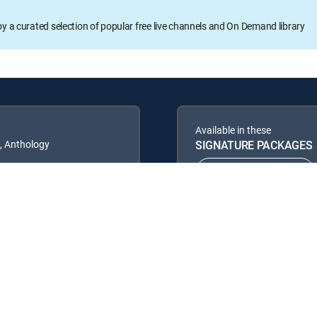
oy a curated selection of popular free live channels and On Demand library
Available in these
t, Anthology
SIGNATURE PACKAGES
ENTERTAINMENT
PREMIER™